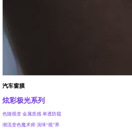
汽车窗膜
炫彩极光系列
色随视变 金属质感 单透防窥
潮流变色魔术师 演绎“视”界